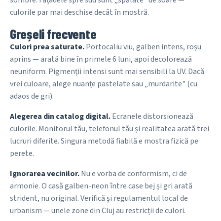
sombre. Fațadele spre sud sunt „spălate" de soare —
culorile par mai deschise decât în mostră.
Greșeli frecvente
Culori prea saturate.
Portocaliu viu, galben intens, roșu
aprins — arată bine în primele 6 luni, apoi decolorează
neuniform. Pigmenții intensi sunt mai sensibili la UV. Dacă
vrei culoare, alege nuanțe pastelate sau „murdarite" (cu
adaos de gri).
Alegerea din catalog digital.
Ecranele distorsionează
culorile. Monitorul tău, telefonul tău și realitatea arată trei
lucruri diferite. Singura metodă fiabilă e mostra fizică pe
perete.
Ignorarea vecinilor.
Nu e vorba de conformism, ci de
armonie. O casă galben-neon între case bej și gri arată
strident, nu original. Verifică și regulamentul local de
urbanism — unele zone din Cluj au restricții de culori.