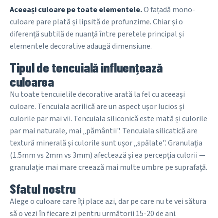
Aceeași culoare pe toate elementele.
O fațadă mono-
culoare pare plată și lipsită de profunzime. Chiar și o
diferență subtilă de nuanță între peretele principal și
elementele decorative adaugă dimensiune.
Tipul de tencuială influențează
culoarea
Nu toate tencuielile decorative arată la fel cu aceeași
culoare. Tencuiala acrilică are un aspect ușor lucios și
culorile par mai vii. Tencuiala siliconică este mată și culorile
par mai naturale, mai „pământii". Tencuiala silicatică are
textură minerală și culorile sunt ușor „spălate". Granulația
(1.5mm vs 2mm vs 3mm) afectează și ea percepția culorii —
granulație mai mare creează mai multe umbre pe suprafață.
Sfatul nostru
Alege o culoare care îți place azi, dar pe care nu te vei sătura
să o vezi în fiecare zi pentru următorii 15-20 de ani.