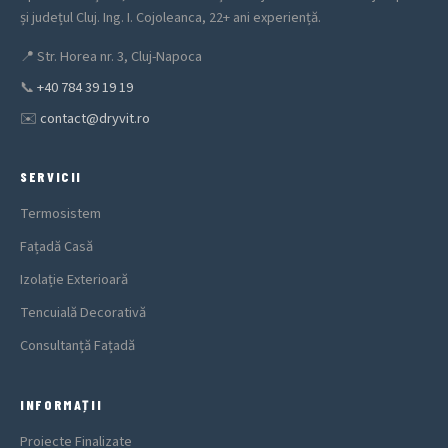
și județul Cluj. Ing. I. Cojoleanca, 22+ ani experiență.
📍
Str. Horea nr. 3, Cluj-Napoca
📞
+40 784 39 19 19
✉️
contact@dryvit.ro
SERVICII
Termosistem
Fațadă Casă
Izolație Exterioară
Tencuială Decorativă
Consultanță Fațadă
INFORMAȚII
Proiecte Finalizate