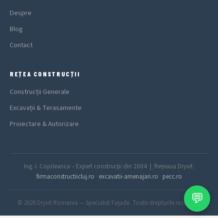
Despre
Blog
Contact
REȚEA CONSTRUCȚII
Construcții Generale
Excavații & Terasamente
Proiectare & Autorizare
Ing. I. Cojoleanca – Expert construcții din 2004 | Rețeaua Dryvit:
firmaconstructiicluj.ro
·
excavatii-amenajari.ro
·
pecc.ro
💬
© 2026 Dryvit Romania — Specialist Fațade. Toate drepturile rezervate.