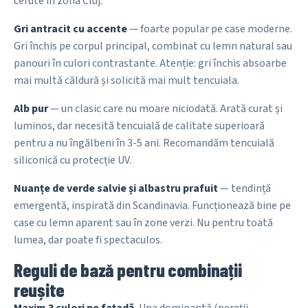
cerute în zona Cluj.
Gri antracit cu accente
— foarte popular pe case moderne.
Gri închis pe corpul principal, combinat cu lemn natural sau
panouri în culori contrastante. Atenție: gri închis absoarbe
mai multă căldură și solicită mai mult tencuiala.
Alb pur
— un clasic care nu moare niciodată. Arată curat și
luminos, dar necesită tencuială de calitate superioară
pentru a nu îngălbeni în 3-5 ani. Recomandăm tencuială
siliconică cu protecție UV.
Nuanțe de verde salvie și albastru prafuit
— tendință
emergentă, inspirată din Scandinavia. Funcționează bine pe
case cu lemn aparent sau în zone verzi. Nu pentru toată
lumea, dar poate fi spectaculos.
Reguli de bază pentru combinații
reușite