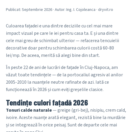
Publicat: Septembrie 2026 · Autor: Ing. I. Cojoleanca · dryvit.ro
Culoarea fațadei e una dintre deciziile cu cel mai mare
impact vizual pe care le iei pentru casa ta. E și una dintre
cele mai greu de schimbat ulterior — refacerea tencuielii
decorative doar pentru schimbarea culorii costă 60-80
lei/mp. De aceea, merită să alegi bine din start.
În peste 22 de ani de lucrări de fațade în Cluj-Napoca, am
văzut toate tendințele — de la portocaliul agresiv al anilor
2005-2010 la nuanțele neutre rafinate de azi. Iată ce
funcționează în 2026 și cum eviți greșelile clasice.
Tendințe culori fațadă 2026
Tonuri calde naturale
— greige (gri-bej), nisipiu, crem cald,
ivoire. Aceste nuanțe arată elegant, rezistă bine la murdărie
și se integrează în orice peisaj. Sunt de departe cele mai