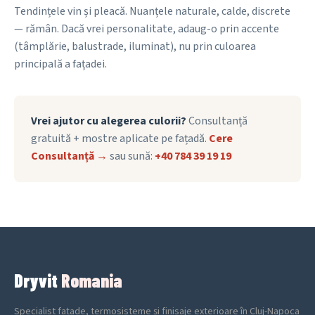
Tendințele vin și pleacă. Nuanțele naturale, calde, discrete
— rămân. Dacă vrei personalitate, adaug-o prin accente
(tâmplărie, balustrade, iluminat), nu prin culoarea
principală a fațadei.
Vrei ajutor cu alegerea culorii?
Consultanță
gratuită + mostre aplicate pe fațadă.
Cere
Consultanță →
sau sună:
+40 784 39 19 19
Dryvit
Romania
Specialist fațade, termosisteme și finisaje exterioare în Cluj-Napoca