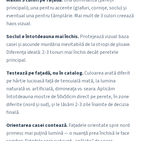
Maxim 3 culori pe fațadă.
Una dominantă (pereții
principali), una pentru accente (glafuri, cornișe, soclu) și
eventual una pentru tâmplărie. Mai mult de 3 culori creează
haos vizual.
Soclul e întotdeauna mai închis.
Protejează vizual baza
casei și ascunde murdăria inevitabilă de la stropi de ploaie.
Diferența ideală: 2-3 tonuri mai închis decât peretele
principal.
Testează pe fațadă, nu în catalog.
Culoarea arată diferit
pe hârtie lucioasă față de tencuială mată, la lumina
naturală vs. artificială, dimineața vs. seara. Aplicăm
întotdeauna mostre de 50x50cm direct pe perete, în zone
diferite (nord și sud), și le lăsăm 2-3 zile înainte de decizia
finală.
Orientarea casei contează.
Fațadele orientate spre nord
primesc mai puțină lumină — o nuanță prea închisă le face