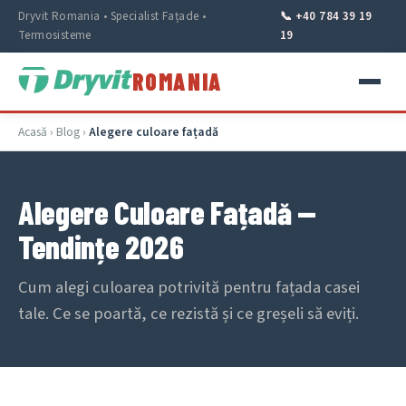
Dryvit Romania • Specialist Fațade •
📞 +40 784 39 19
Termosisteme
19
ROMANIA
Acasă
›
Blog
›
Alegere culoare fațadă
Alegere Culoare Fațadă —
Tendințe 2026
Cum alegi culoarea potrivită pentru fațada casei
tale. Ce se poartă, ce rezistă și ce greșeli să eviți.