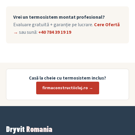
Vrei un termosistem montat profesional?
Evaluare gratuită + garanție pe lucrare.
Cere Ofertă
→
sau sună:
+40 784 39 19 19
Casă la cheie cu termosistem inclus?
firmaconstructiicluj.ro →
Dryvit
Romania