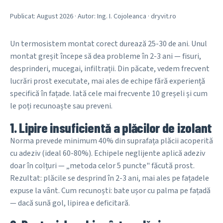
Publicat: August 2026 · Autor: Ing. I. Cojoleanca · dryvit.ro
Un termosistem montat corect durează 25-30 de ani. Unul
montat greșit începe să dea probleme în 2-3 ani — fisuri,
desprinderi, mucegai, infiltrații. Din păcate, vedem frecvent
lucrări prost executate, mai ales de echipe fără experiență
specifică în fațade. Iată cele mai frecvente 10 greșeli și cum
le poți recunoaște sau preveni.
1. Lipire insuficientă a plăcilor de izolant
Norma prevede minimum 40% din suprafața plăcii acoperită
cu adeziv (ideal 60-80%). Echipele neglijente aplică adeziv
doar în colțuri — „metoda celor 5 puncte" făcută prost.
Rezultat: plăcile se desprind în 2-3 ani, mai ales pe fațadele
expuse la vânt. Cum recunoști: bate ușor cu palma pe fațadă
— dacă sună gol, lipirea e deficitară.