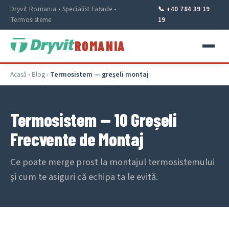
Dryvit Romania • Specialist Fațade •
📞 +40 784 39 19
Termosisteme
19
ROMANIA
Acasă
›
Blog
›
Termosistem — greșeli montaj
Termosistem — 10 Greșeli
Frecvente de Montaj
Ce poate merge prost la montajul termosistemului
și cum te asiguri că echipa ta le evită.