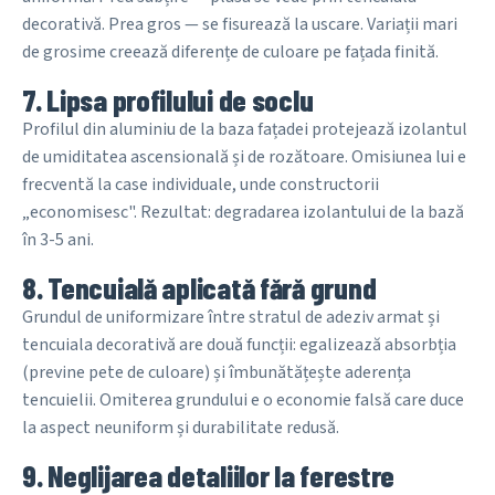
decorativă. Prea gros — se fisurează la uscare. Variații mari
de grosime creează diferențe de culoare pe fațada finită.
7. Lipsa profilului de soclu
Profilul din aluminiu de la baza fațadei protejează izolantul
de umiditatea ascensională și de rozătoare. Omisiunea lui e
frecventă la case individuale, unde constructorii
„economisesc". Rezultat: degradarea izolantului de la bază
în 3-5 ani.
8. Tencuială aplicată fără grund
Grundul de uniformizare între stratul de adeziv armat și
tencuiala decorativă are două funcții: egalizează absorbția
(previne pete de culoare) și îmbunătățește aderența
tencuielii. Omiterea grundului e o economie falsă care duce
la aspect neuniform și durabilitate redusă.
9. Neglijarea detaliilor la ferestre