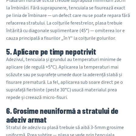
Plasa din fibră de sticlă trebuie suprapusă minimum 10cm
la îmbinări. Fără suprapunere, tencuiala se fisurează exact
pe linia de îmbinare — un defect care nu se poate repara fără
refacerea stratului. La colțurile ferestrelor, plasa trebuie
întărită cu diagonale suplimentare (45°) — omiterea lor e
cauza principală a fisurilor „în Y" la colțurile golurilor.
5. Aplicare pe timp nepotrivit
Adezivul, tencuiala și grundul au temperaturi minime de
aplicare (de regulă +5°C). Aplicarea la temperaturi mai
scăzute sau pe suprafețe umede duce la aderență slabă și
fisurare prematură. La fel, aplicarea sub soare direct pe o
suprafață fierbinte (peste 30°C) usucă materialul prea
repede și creează micro-fisuri.
6. Grosime neuniformă a stratului de
adeziv armat
Stratul de adeziv cu plasă trebuie să aibă 3-5mm grosime
uniformă. Prea subțire — plasa se vede prin tencuiala