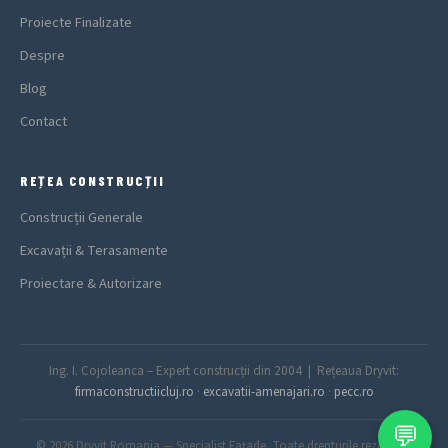
Proiecte Finalizate
Despre
Blog
Contact
REȚEA CONSTRUCȚII
Construcții Generale
Excavații & Terasamente
Proiectare & Autorizare
Ing. I. Cojoleanca – Expert construcții din 2004 | Rețeaua Dryvit:
firmaconstructiicluj.ro
·
excavatii-amenajari.ro
·
pecc.ro
💬
© 2026 Dryvit Romania — Specialist Fațade. Toate drepturile rezervate.