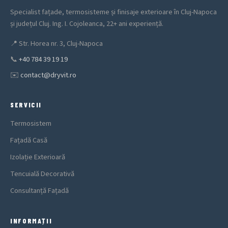
Specialist fațade, termosisteme și finisaje exterioare în Cluj-Napoca
și județul Cluj. Ing. I. Cojoleanca, 22+ ani experiență.
📍
Str. Horea nr. 3, Cluj-Napoca
📞
+40 784 39 19 19
✉️
contact@dryvit.ro
SERVICII
Termosistem
Fațadă Casă
Izolație Exterioară
Tencuială Decorativă
Consultanță Fațadă
INFORMAȚII