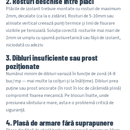
2. Rosturi deschise între plăci
Plăcile de izolant trebuie montate cu rosturi de maximum
2mm, decalate (ca la o zidărie). Rosturi de 5-10mm sau
aliniate vertical creează punți termice și linii de fisurare
vizibile pe tencuială. Soluția corectă: rosturile mai mari de
2mm se umplu cu spumă poliuretanică sau fâșii de izolant,
niciodată cu adeziv.
3. Dibluri insuficiente sau prost
poziționate
Numărul minim de dibluri variază în funcție de zonă (4-8
buc/mp — mai multe la colțuri și la înălțime). Dibluri prea
puține sau prost ancorate (în rost în loc de cărămidă plină)
compromit fixarea mecanică. Pe blocuri înalte, unde
presiunea vântului e mare, asta e o problemă critică de
siguranță.
4. Plasă de armare fără suprapunere